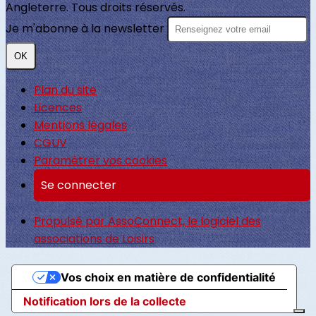
Angleterre. Tous droits réservés.
Je m'abonne à la newsletter
OK
Plan du site
Licences
Mentions légales
CGUV
Paramétrer vos cookies
Se connecter
Propulsé par AssoConnect, le logiciel des
associations de Loisirs
Vos choix en matière de confidentialité
Notification lors de la collecte