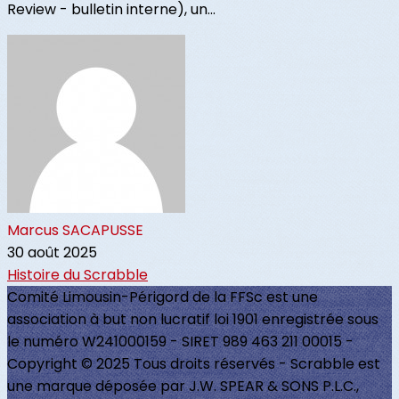
Review - bulletin interne), un...
Marcus SACAPUSSE
30 août 2025
Histoire du Scrabble
Comité Limousin-Périgord de la FFSc est une
association à but non lucratif loi 1901 enregistrée sous
le numéro W241000159 - SIRET 989 463 211 00015 -
Copyright © 2025 Tous droits réservés - Scrabble est
une marque déposée par J.W. SPEAR & SONS P.L.C.,