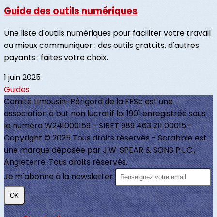
Guide des outils numériques
Une liste d'outils numériques pour faciliter votre travail
ou mieux communiquer : des outils gratuits, d'autres
payants : faites votre choix.
1 juin 2025
Guides
Comité Limousin-Périgord de la FFSc est une
association à but non lucratif loi 1901 enregistrée sous
le numéro W241000159 - SIRET 989 463 211 00015 -
Copyright © 2025 Tous droits réservés - Scrabble est
une marque déposée par J.W. SPEAR & SONS P.L.C.,
Angleterre. Tous droits réservés.
Je m'abonne à la newsletter
OK