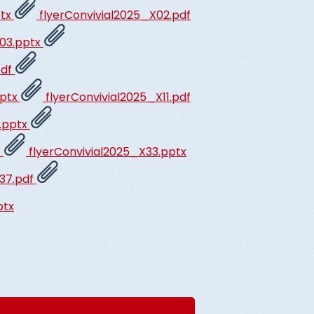
ptx
flyerConvivial2025_X02.pdf
X03.pptx
pdf
pptx
flyerConvivial2025_X11.pdf
3.pptx
f
flyerConvivial2025_X33.pptx
X37.pdf
ptx