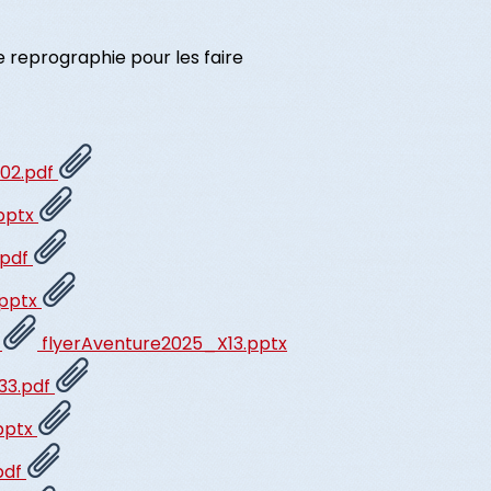
de reprographie pour les faire
02.pdf
pptx
.pdf
.pptx
f
flyerAventure2025_X13.pptx
33.pdf
pptx
pdf