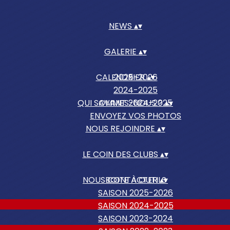
NEWS
▴
▾
GALERIE
▴
▾
CALENDRIER
2025-2026
▴
▾
2024-2025
QUI SOMMES-NOUS ?
AVANT 2024-2025
▴
▾
ENVOYEZ VOS PHOTOS
NOUS REJOINDRE
▴
▾
LE COIN DES CLUBS
▴
▾
NOUS CONTACTER
BOITE À OUTILS
▴
▾
SAISON 2025-2026
SAISON 2024-2025
SAISON 2023-2024