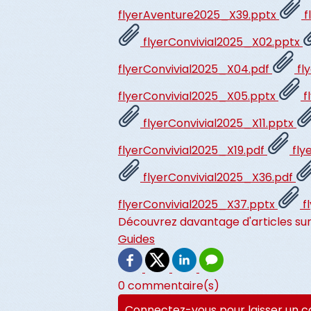
flyerAventure2025_X39.pptx
f
flyerConvivial2025_X02.pptx
flyerConvivial2025_X04.pdf
fl
flyerConvivial2025_X05.pptx
f
flyerConvivial2025_X11.pptx
flyerConvivial2025_X19.pdf
fly
flyerConvivial2025_X36.pdf
flyerConvivial2025_X37.pptx
f
Découvrez davantage d'articles sur
Guides
0 commentaire(s)
Connectez-vous pour laisser un 