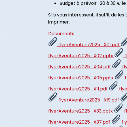
Budget à prévoir : 20 à 30 € le 
S'ils vous intéressent, il suffit de 
imprimer.
Documents
flyerAventure2025_X01.pdf
flyerAventure2025_X02.pptx
f
flyerAventure2025_X04.pdf
fl
flyerAventure2025_X05.pptx
f
flyerAventure2025_X11.pdf
fly
flyerAventure2025_X19.pdf
flyerAventure2025_X33.pptx
f
flyerAventure2025_X37.pdf
fl