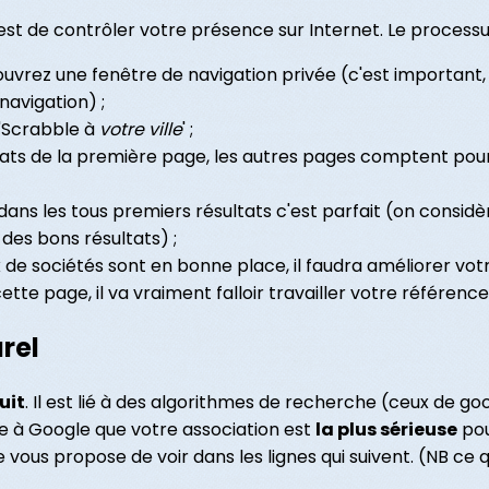
st de contrôler votre présence sur Internet. Le processus
ouvrez une fenêtre de navigation privée (c'est important, 
navigation) ;
 'Scrabble à
votre ville
' ;
ltats de la première page, les autres pages comptent pou
, dans les tous premiers résultats c'est parfait (on consid
 des bons résultats) ;
ux de sociétés sont en bonne place, il faudra améliorer vo
ette page, il va vraiment falloir travailler votre référen
rel
uit
. Il est lié à des algorithmes de recherche (ceux de goo
 à Google que votre association est
la plus sérieuse
pou
vous propose de voir dans les lignes qui suivent. (NB ce q