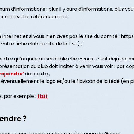
um d’informations : plus il y aura d'informations, plus vou
ur sera votre référencement.
e internet et si vous n’en avez pas le site du comité : http
otre fiche club du site de la ffsc) ;
e dire qu’on joue au scrabble chez-vous : c’est déjà norm
présentation du club doit inciter à venir vous voir : par 
rejoindre’
de ce site ;
ventuellement le logo et/ou le flavicon de la fédé (en piè
s, par exemple :
fisf1
endre ?
is pour se positionner sur la première page de Google.