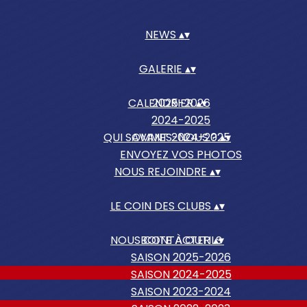
NEWS
▴
▾
GALERIE
▴
▾
CALENDRIER
2025-2026
▴
▾
2024-2025
QUI SOMMES-NOUS ?
AVANT 2024-2025
▴
▾
ENVOYEZ VOS PHOTOS
NOUS REJOINDRE
▴
▾
LE COIN DES CLUBS
▴
▾
NOUS CONTACTER
BOITE À OUTILS
▴
▾
SAISON 2025-2026
SAISON 2024-2025
SAISON 2023-2024