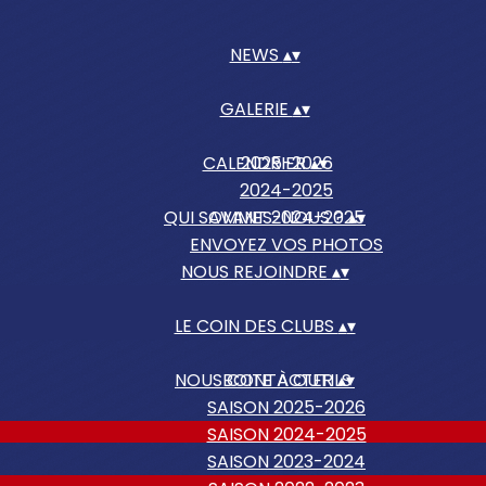
NEWS
▴
▾
GALERIE
▴
▾
CALENDRIER
2025-2026
▴
▾
2024-2025
QUI SOMMES-NOUS ?
AVANT 2024-2025
▴
▾
ENVOYEZ VOS PHOTOS
NOUS REJOINDRE
▴
▾
LE COIN DES CLUBS
▴
▾
NOUS CONTACTER
BOITE À OUTILS
▴
▾
SAISON 2025-2026
SAISON 2024-2025
SAISON 2023-2024