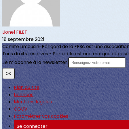
Lionel FILET
18 septembre 2021
Comité Limousin-Périgord de la FFSc est une association
Tous droits réservés - Scrabble est une marque déposée 
Je m'abonne à la newsletter
OK
Plan du site
Licences
Mentions légales
CGUV
Paramétrer vos cookies
Se connecter