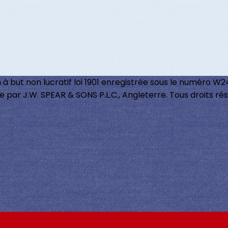
 à but non lucratif loi 1901 enregistrée sous le numéro W
par J.W. SPEAR & SONS P.L.C., Angleterre. Tous droits rés