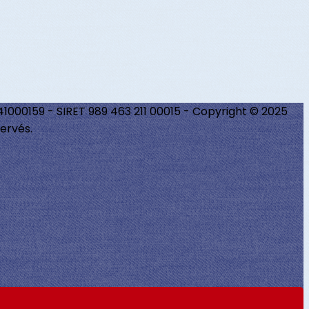
241000159 - SIRET 989 463 211 00015 - Copyright © 2025
ervés.