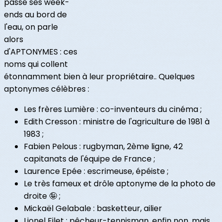
passe ses week-
ends au bord de
l'eau, on parle
alors
d'APTONYMES : ces
noms qui collent
étonnamment bien à leur propriétaire.. Quelques
aptonymes célèbres :
Les frères Lumière : co-inventeurs du cinéma ;
Edith Cresson : ministre de l'agriculture de 1981 à
1983 ;
Fabien Pelous : rugbyman, 2ème ligne, 42
capitanats de l'équipe de France ;
Laurence Epée : escrimeuse, épéiste ;
Le très fameux et drôle aptonyme de la photo de
droite 🤪 ;
Mickaël Gelabale : basketteur, ailier
Lionel Filet : pêcheur-tennisman, enfin non, mais