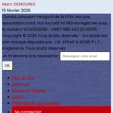
Marc DEMOURES
15 février 2026
Comité Limousin-Périgord de la FFSc est une
association à but non lucratif loi 1901 enregistrée sous
le numéro W241000159 - SIRET 989 463 211 00015 -
Copyright © 2025 Tous droits réservés - Scrabble est
une marque déposée par J.W. SPEAR & SONS P.L.C.,
Angleterre. Tous droits réservés.
Je m'abonne à la newsletter
OK
Plan du site
Licences
Mentions légales
CGUV
Paramétrer vos cookies
Se connecter