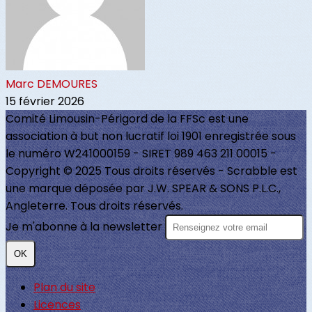
Marc DEMOURES
15 février 2026
Comité Limousin-Périgord de la FFSc est une
association à but non lucratif loi 1901 enregistrée sous
le numéro W241000159 - SIRET 989 463 211 00015 -
Copyright © 2025 Tous droits réservés - Scrabble est
une marque déposée par J.W. SPEAR & SONS P.L.C.,
Angleterre. Tous droits réservés.
Je m'abonne à la newsletter
OK
Plan du site
Licences