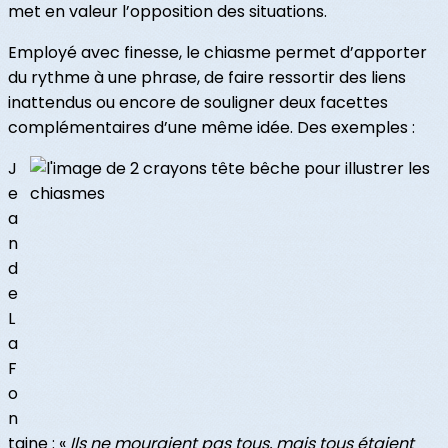
met en valeur l’opposition des situations.
Employé avec finesse, le chiasme permet d’apporter
du rythme à une phrase, de faire ressortir des liens
inattendus ou encore de souligner deux facettes
complémentaires d’une même idée. Des exemples :
J
e
a
n
d
e
L
a
F
o
n
taine : «
Ils ne mouraient pas tous, mais tous étaient