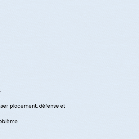
.
enser placement, défense et
roblème.