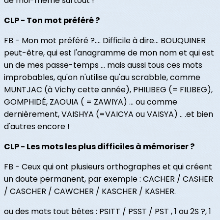
de moi-même surtout !
CLP - Ton mot préféré ?
FB - Mon mot préféré ?…. Difficile à dire… BOUQUINER
peut-être, qui est l'anagramme de mon nom et qui est
un de mes passe-temps ... mais aussi tous ces mots
improbables, qu'on n'utilise qu'au scrabble, comme
MUNTJAC (à Vichy cette année), PHILIBEG (= FILIBEG),
GOMPHIDÉ, ZAOUIA ( = ZAWIYA) … ou comme
dernièrement, VAISHYA (=VAICYA ou VAISYA) .. .et bien
d'autres encore !
CLP - Les mots les plus difficiles à mémoriser ?
FB - Ceux qui ont plusieurs orthographes et qui créent
un doute permanent, par exemple : CACHER / CASHER
/ CASCHER / CAWCHER / KASCHER / KASHER.
ou des mots tout bêtes : PSITT / PSST / PST , 1 ou 2S ?, 1