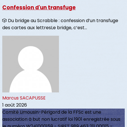
Confession d'un transfuge
🎲 Du bridge au Scrabble : confession d’un transfuge
des cartes aux lettresLe bridge, c’est...
Marcus SACAPUSSE
1 août 2026
Comité Limousin-Périgord de la FFSc est une
association à but non lucratif loi 1901 enregistrée sous
le numéro W241000159 - SIRET 989 463 211 00015 -