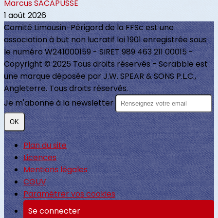
Marcus SACAPUSSE
1 août 2026
Comité Limousin-Périgord de la FFSc est une
association à but non lucratif loi 1901 enregistrée sous
le numéro W241000159 - SIRET 989 463 211 00015 -
Copyright © 2025 Tous droits réservés - Scrabble est
une marque déposée par J.W. SPEAR & SONS P.L.C.,
Angleterre. Tous droits réservés.
Je m'abonne à la newsletter
OK
Plan du site
Licences
Mentions légales
CGUV
Paramétrer vos cookies
Se connecter