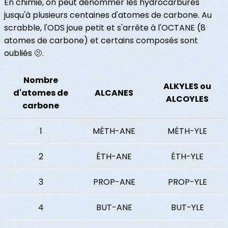
En chimie, on peut dénommer les hydrocarbures
jusqu'à plusieurs centaines d'atomes de carbone. Au
scrabble, l'ODS joue petit et s'arrête à l'OCTANE (8
atomes de carbone) et certains composés sont
oubliés 🫤.
Nombre
ALKYLES ou
d'atomes de
ALCANES
ALCOYLES
carbone
1
MÉTH-ANE
MÉTH-YLE
2
ÉTH-ANE
ÉTH-YLE
3
PROP-ANE
PROP-YLE
4
BUT-ANE
BUT-YLE