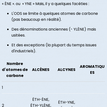
« ÈNE ». ou « YNE » Mais, il y a quelques facéties :
L'ODS se limite à quelques atomes de carbone
(pas beaucoup en réalité).
Des dénominations anciennes (- YLÈNE) mais
usitées.
Et des exceptions (la plupart du temps issues
d'industriels).
Nombre
AROMATIQU
d'atomes de
ALCÈNES
ALCYNES
ES
carbone
1
ÉTH-ÈNE,
ÉTH-YNE,
2
ÉTH-YLÈNE,