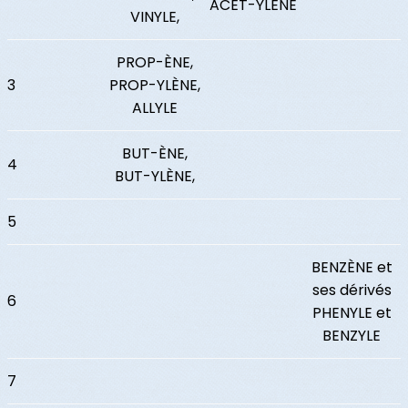
ACÉT-YLÈNE
VINYLE,
PROP-ÈNE,
3
PROP-YLÈNE,
ALLYLE
BUT-ÈNE,
4
BUT-YLÈNE,
5
BENZÈNE et
ses dérivés
6
PHENYLE et
BENZYLE
7