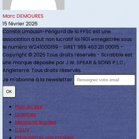
Marc DEMOURES
15 février 2026
Comité Limousin-Périgord de la FFSc est une
association à but non lucratif loi 1901 enregistrée sous
le numéro W241000159 - SIRET 989 463 211 00015 -
Copyright © 2025 Tous droits réservés - Scrabble est
une marque déposée par J.W. SPEAR & SONS P.L.C.,
Angleterre. Tous droits réservés.
Je m'abonne à la newsletter
OK
Plan du site
Licences
Mentions légales
CGUV
Paramétrer vos cookies