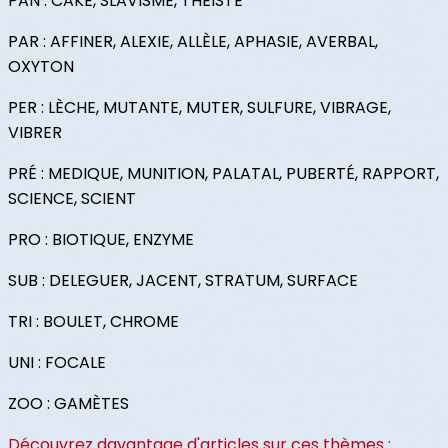
PAN : CAKE, SLAVISME, THÉISTE
PAR : AFFINER, ALEXIE, ALLÈLE, APHASIE, AVERBAL,
OXYTON
PER : LÈCHE, MUTANTE, MUTER, SULFURE, VIBRAGE,
VIBRER
PRÉ : MEDIQUE, MUNITION, PALATAL, PUBERTÉ, RAPPORT,
SCIENCE, SCIENT
PRO : BIOTIQUE, ENZYME
SUB : DELEGUER, JACENT, STRATUM, SURFACE
TRI : BOULET, CHROME
UNI : FOCALE
ZOO : GAMÈTES
Découvrez davantage d'articles sur ces thèmes :