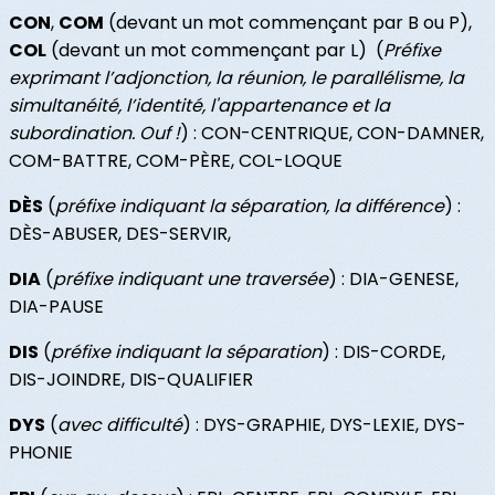
CON
,
COM
(devant un mot commençant par B ou P),
COL
(devant un mot commençant par L) (
Préfixe
exprimant l’adjonction, la réunion, le parallélisme, la
simultanéité, l’identité, l'appartenance et la
subordination. Ouf !
) : CON-CENTRIQUE, CON-DAMNER,
COM-BATTRE, COM-PÈRE, COL-LOQUE
DÈS
(
préfixe indiquant la séparation, la différence
) :
DÈS-ABUSER, DES-SERVIR,
DIA
(
préfixe indiquant une traversée
) : DIA-GENESE,
DIA-PAUSE
DIS
(
préfixe indiquant la séparation
) : DIS-CORDE,
DIS-JOINDRE, DIS-QUALIFIER
DYS
(
avec difficulté
) : DYS-GRAPHIE, DYS-LEXIE, DYS-
PHONIE