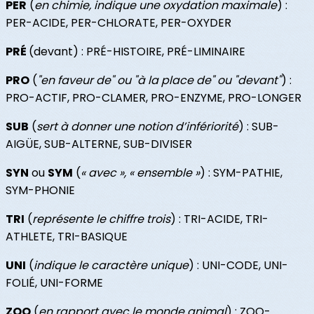
PER
(
en chimie, indique une oxydation maximale
) :
PER-ACIDE, PER-CHLORATE, PER-OXYDER
PRÉ
(devant) : PRÉ-HISTOIRE, PRÉ-LIMINAIRE
PRO
(
"en faveur de" ou "à la place de" ou "devant"
) :
PRO-ACTIF, PRO-CLAMER, PRO-ENZYME, PRO-LONGER
SUB
(
sert à donner une notion d’infériorité
) : SUB-
AIGÜE, SUB-ALTERNE, SUB-DIVISER
SYN
ou
SYM
(
« avec », « ensemble »
) : SYM-PATHIE,
SYM-PHONIE
TRI
(
représente le chiffre trois
) : TRI-ACIDE, TRI-
ATHLETE, TRI-BASIQUE
UNI
(
indique le caractère unique
) : UNI-CODE, UNI-
FOLIÉ, UNI-FORME
ZOO
(
en rapport avec le monde animal
) : ZOO-