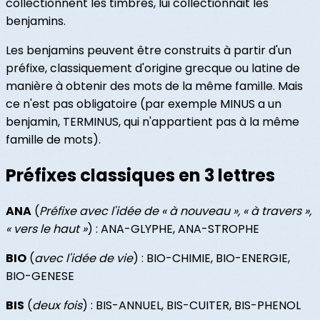
collectionnent les timbres, lui collectionnait les
benjamins.
Les benjamins peuvent être construits à partir d'un
préfixe, classiquement d'origine grecque ou latine de
manière à obtenir des mots de la même famille. Mais
ce n'est pas obligatoire (par exemple MINUS a un
benjamin, TERMINUS, qui n'appartient pas à la même
famille de mots).
Préfixes classiques en 3 lettres
ANA
(
Préfixe avec l'idée de « à nouveau », « à travers »,
« vers le haut »
) : ANA-GLYPHE, ANA-STROPHE
BIO
(
avec l'idée de vie
) : BIO-CHIMIE, BIO-ENERGIE,
BIO-GENESE
BIS
(
deux fois
) : BIS-ANNUEL, BIS-CUITER, BIS-PHENOL