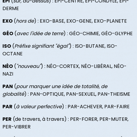
EPI
(
sur, au-dessus
) : EPI-CENTRE, EPI-CONDYLE, EPI-
DERME
EXO
(
hors de
) : EXO-BASE, EXO-GENE, EXO-PLANETE
GÉO
(
avec l'idée de terre
) : GÉO-CHIMIE, GÉO-GLYPHE
ISO
(
Préfixe signifiant "égal"
) : ISO-BUTANE, ISO-
OCTANE
NÉO
(
"nouveau"
) : NÉO-CORTEX, NÉO-LIBÉRAL, NÉO-
NAZI
PAN
(
pour marquer une idée de totalité, de
globalité
) : PAN-OPTIQUE, PAN-SEXUEL, PAN-THEISME
PAR
(
à valeur perfective
) : PAR-ACHEVER, PAR-FAIRE
PER
(de travers, à travers) : PER-FORER, PER-MUTER,
PER-VIBRER