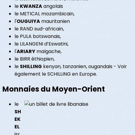
le
KWANZA
angolais
le METICAL mozambicain,
l'
OUGUIYA
mauritanien
le RAND sud-africain,
le PULA botswanais,
le LILANGENI d’Eswatini,
l'
ARIARY
malgache,
le BIRR éthiopien,
le
SHILLING
kenyan, tanzanien, ougandais - Voir
également le SCHILLING en Europe.
Monnaies du Moyen-Orient
le
SH
EK
EL
isr