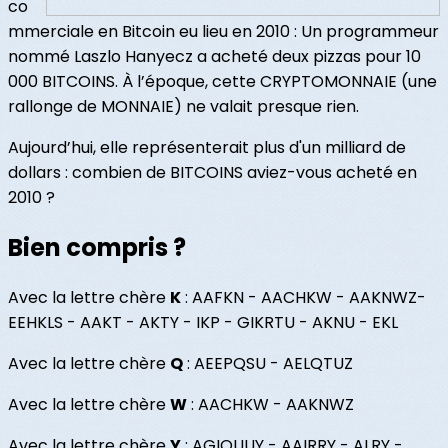
co
mmerciale en Bitcoin eu lieu en 2010 : Un programmeur
nommé Laszlo Hanyecz a acheté deux pizzas pour 10
000 BITCOINS. À l’époque, cette CRYPTOMONNAIE (une
rallonge de MONNAIE) ne valait presque rien.
Aujourd’hui, elle représenterait plus d'un milliard de
dollars : combien de BITCOINS aviez-vous acheté en
2010 ?
Bien compris ?
Avec la lettre chère
K
: AAFKN - AACHKW - AAKNWZ-
EEHKLS - AAKT - AKTY - IKP - GIKRTU - AKNU - EKL
Avec la lettre chère
Q
: AEEPQSU - AELQTUZ
Avec la lettre chère
W
: AACHKW - AAKNWZ
Avec la lettre chère
Y
: AGIOUUY - AAIRRY - ALRY -