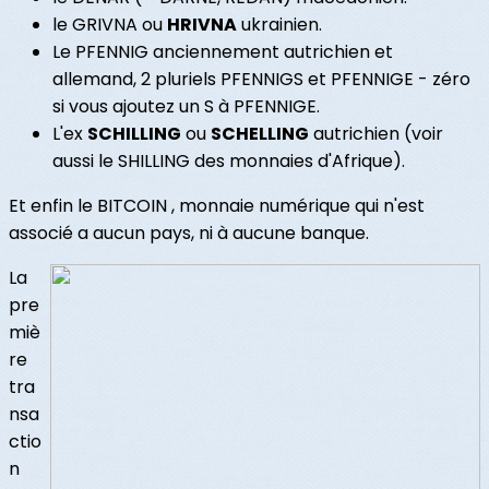
le GRIVNA ou
HRIVNA
ukrainien.
Le PFENNIG anciennement autrichien et
allemand, 2 pluriels PFENNIGS et PFENNIGE - zéro
si vous ajoutez un S à PFENNIGE.
L'ex
SCHILLING
ou
SCHELLING
autrichien (voir
aussi le SHILLING des monnaies d'Afrique).
Et enfin le BITCOIN , monnaie numérique qui n'est
associé a aucun pays, ni à aucune banque.
La
pre
miè
re
tra
nsa
ctio
n