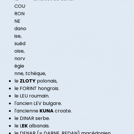
COU
RON
NE
dano
ise,
suéd
oise,
norv
égie
nne, tchèque,
le
ZLOTY
polonais,
le FORINT hongrois.
le LEU roumain.
l'ancien LEV bulgare.
l'ancienne
KUNA
croate.
le DINAR serbe.
le L
EK
albanais.
le DENAR (= DARNE, REDAN) macédonien.