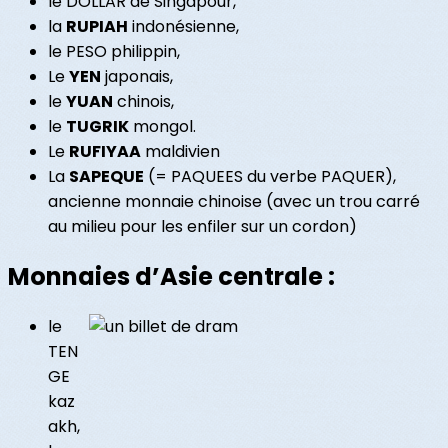
le DOLLAR de Singapour,
la
RUPIAH
indonésienne,
le PESO philippin,
Le
YEN
japonais,
le
YUAN
chinois,
le
TUGRIK
mongol.
Le
RUFIYAA
maldivien
La
SAPEQUE
(= PAQUEES du verbe PAQUER),
ancienne monnaie chinoise (avec un trou carré
au milieu pour les enfiler sur un cordon)
Monnaies d’Asie centrale :
le
TEN
GE
kaz
akh,