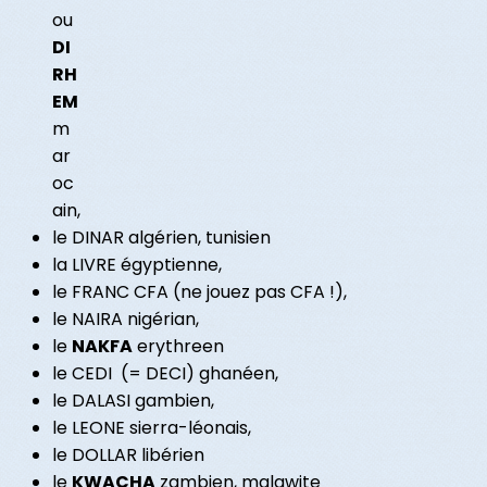
ou
DI
RH
EM
m
ar
oc
ain,
le DINAR algérien, tunisien
la LIVRE égyptienne,
le FRANC CFA (ne jouez pas CFA !),
le NAIRA nigérian,
le
NAKFA
erythreen
le CEDI (= DECI) ghanéen,
le DALASI gambien,
le LEONE sierra-léonais,
le DOLLAR libérien
le
KWACHA
zambien, malawite