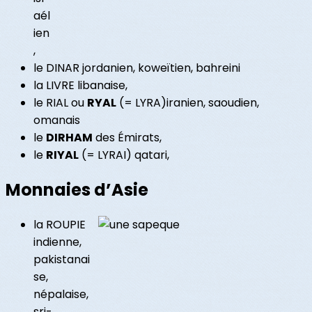
aél
ien
,
le DINAR jordanien, koweïtien, bahreini
la LIVRE libanaise,
le RIAL ou
RYAL
(= LYRA)iranien, saoudien,
omanais
le
DIRHAM
des Émirats,
le
RIYAL
(= LYRAI) qatari,
Monnaies d’Asie
la ROUPIE
indienne,
pakistanai
se,
népalaise,
sri-