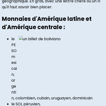
géographique. En gras, avec une lettre chère ou un H
qu'il faut savoir bien placer.
Monnaies d'Amérique latine et
d'Amérique centrale :
le
PE
SO
m
exi
cai
n,
ar
ge
nti
n, colombien, cubain, uruguayen, dominicain
le SOL péruvien,