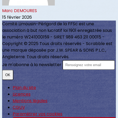
Marc DEMOURES
15 février 2026
Comité Limousin-Périgord de la FFSc est une
association à but non lucratif loi 1901 enregistrée sous
le numéro W241000159 - SIRET 989 463 211 00015 -
Copyright © 2025 Tous droits réservés - Scrabble est
une marque déposée par J.W. SPEAR & SONS P.L.C.,
Angleterre. Tous droits réservés.
Je m'abonne à la newsletter
OK
Plan du site
Licences
Mentions légales
CGUV
Paramétrer vos cookies