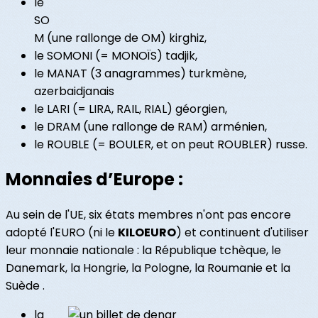
le
SO
M (une rallonge de OM) kirghiz,
le SOMONI (= MONOÏS) tadjik,
le MANAT (3 anagrammes) turkmène,
azerbaidjanais
le LARI (= LIRA, RAIL, RIAL) géorgien,
le DRAM (une rallonge de RAM) arménien,
le ROUBLE (= BOULER, et on peut ROUBLER) russe.
Monnaies d’Europe :
Au sein de l'UE, six états membres n'ont pas encore
adopté l'EURO (ni le
KILOEURO
) et continuent d'utiliser
leur monnaie nationale : la République tchèque, le
Danemark, la Hongrie, la Pologne, la Roumanie et la
Suède .
la