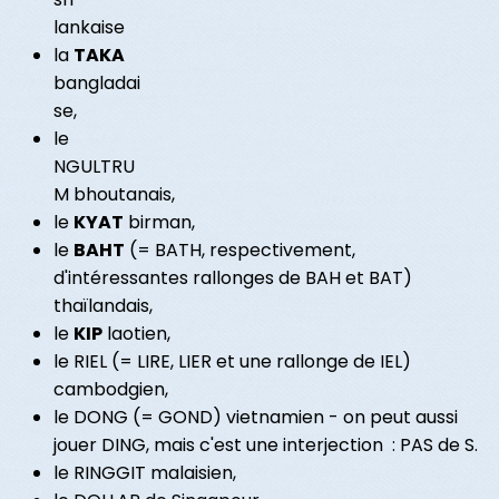
lankaise
la
TAKA
bangladai
se,
le
NGULTRU
M bhoutanais,
le
KYAT
birman,
le
BAHT
(= BATH, respectivement,
d'intéressantes rallonges de BAH et BAT)
thaïlandais,
le
KIP
laotien,
le RIEL (= LIRE, LIER et une rallonge de IEL)
cambodgien,
le DONG (= GOND) vietnamien - on peut aussi
jouer DING, mais c'est une interjection : PAS de S.
le RINGGIT malaisien,