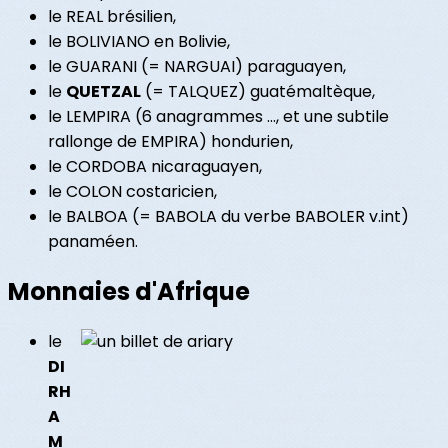
le REAL brésilien,
le BOLIVIANO en Bolivie,
le GUARANI (= NARGUAI) paraguayen,
le
QUETZAL
(= TALQUEZ) guatémaltèque,
le LEMPIRA (6 anagrammes ..., et une subtile
rallonge de EMPIRA) hondurien,
le CORDOBA nicaraguayen,
le COLON costaricien,
le BALBOA (= BABOLA du verbe BABOLER v.int)
panaméen.
Monnaies d'Afrique
le
DI
RH
A
M