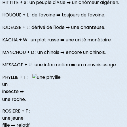
HITTITE + S : un peuple d'Asie ➡️ un chômeur algérien.
HOUQUE + L : de l'avoine ➡️ toujours de l'avoine.
IODEUSE + L : dérivé de l'iode ➡️ une chanteuse.
KACHA + W : un plat russe ➡️ une unité monétaire
MANCHOU + D : un chinois ➡️ encore un chinois.
MESSAGE + U : une information ➡️ un mauvais usage.
PHYLLIE + T :
un
insecte ➡️
une roche.
ROSIERE + F :
une jeune
fille ➡️ relatif