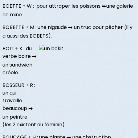
BOETTE + W : pour attraper les poissons ➡️une galerie
de mine.
BOBETTE + M : une nigaude ➡️ un truc pour pêcher (il y
a aussi des BOBETS).
BOIT + K : du
verbe boire ➡️
un sandwich
créole
BOSSEUR + R :
un qui
travaille
beaucoup ➡️
un peintre
(les 2 existent au féminin).
BOUCAGE + H : une plante ➡️ une obstruction.