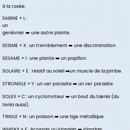
à la rosée.
SABINE + L :
un
genévrier ➡️ une autre plante.
SEISME + X : un tremblement ➡️ une discrimination
SESAME + I : une plante ➡️ un papillon.
SOLAIRE + E : relatif au soleil ➡️un muscle de la jambe.
STRONGLE + Y : un ver parasite ➡️ un ver parasite.
SOLEX + C : un cyclomoteur ➡️ un bout du tænia (du
tenia aussi).
TRIGLE + N : un poisson ➡️ une tige métallique.
WHISKY + E : écossais ou irlandais ➡️ irlandais.