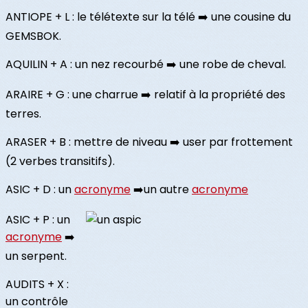
ANTIOPE + L : le télétexte sur la télé ➡️ une cousine du
GEMSBOK.
AQUILIN + A : un nez recourbé ➡️ une robe de cheval.
ARAIRE + G : une charrue ➡️ relatif à la propriété des
terres.
ARASER + B : mettre de niveau ➡️ user par frottement
(2 verbes transitifs).
ASIC + D : un
acronyme
➡️un autre
acronyme
ASIC + P : un
acronyme
➡️
un serpent.
AUDITS + X :
un contrôle