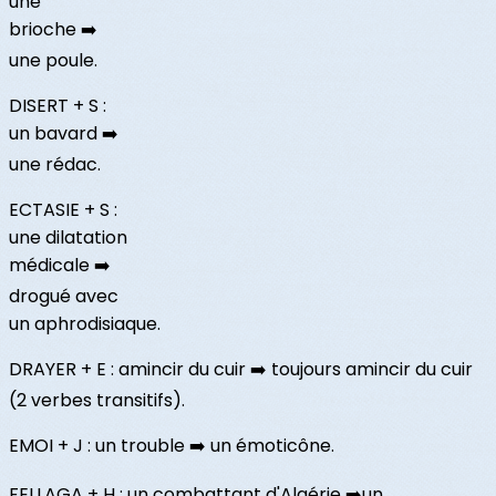
une
brioche ➡️
une poule.
DISERT + S :
un bavard ➡️
une rédac.
ECTASIE + S :
une dilatation
médicale ➡️
drogué avec
un aphrodisiaque.
DRAYER + E : amincir du cuir ➡️ toujours amincir du cuir
(2 verbes transitifs).
EMOI + J : un trouble ➡️ un émoticône.
FELLAGA + H : un combattant d'Algérie ➡️un