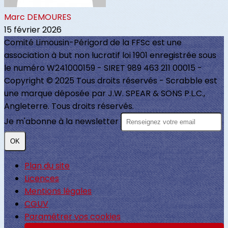
Marc DEMOURES
15 février 2026
Comité Limousin-Périgord de la FFSc est une
association à but non lucratif loi 1901 enregistrée sous
le numéro W241000159 - SIRET 989 463 211 00015 -
Copyright © 2025 Tous droits réservés - Scrabble est
une marque déposée par J.W. SPEAR & SONS P.L.C.,
Angleterre. Tous droits réservés.
Je m'abonne à la newsletter
OK
Plan du site
Licences
Mentions légales
CGUV
Paramétrer vos cookies