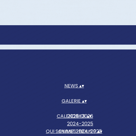
NEWS
▴
▾
GALERIE
▴
▾
CALENDRIER
2025-2026
▴
▾
2024-2025
QUI SOMMES-NOUS ?
AVANT 2024-2025
▴
▾