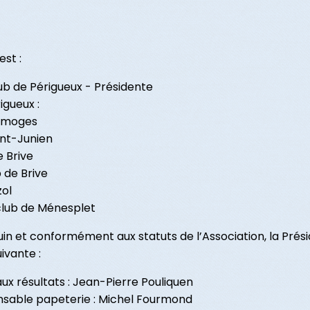
st :
b de Périgueux - Présidente
gueux :
Limoges
int-Junien
 Brive
 de Brive
zol
lub de Ménesplet
juin et conformément aux statuts de l’Association, la Pr
ivante :
aux résultats : Jean-Pierre Pouliquen
nsable papeterie : Michel Fourmond