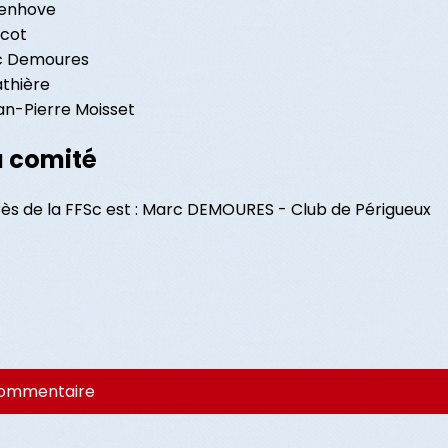
wenhove
icot
rc Demoures
athière
an-Pierre Moisset
u comité
ès de la FFSc est : Marc DEMOURES - Club de Périgueux
commentaire