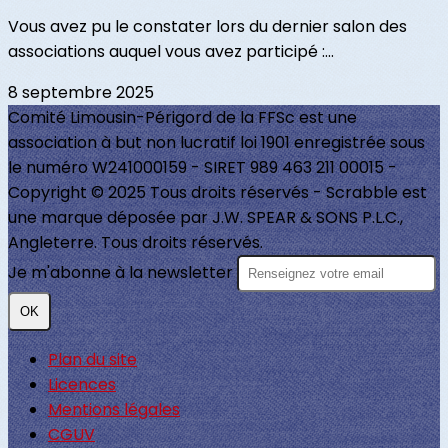
Vous avez pu le constater lors du dernier salon des
associations auquel vous avez participé :...
8 septembre 2025
Comité Limousin-Périgord de la FFSc est une
association à but non lucratif loi 1901 enregistrée sous
le numéro W241000159 - SIRET 989 463 211 00015 -
Copyright © 2025 Tous droits réservés - Scrabble est
une marque déposée par J.W. SPEAR & SONS P.L.C.,
Angleterre. Tous droits réservés.
Je m'abonne à la newsletter
OK
Plan du site
Licences
Mentions légales
CGUV