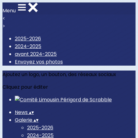
Menu
<
>
2025-2026
2024-2025
avant 2024-2025
Envoyez vos photos
Ajoutez un logo, un bouton, des réseaux sociaux
Cliquez pour éditer
News
▴
▾
Galerie
▴
▾
2025-2026
2024-2025