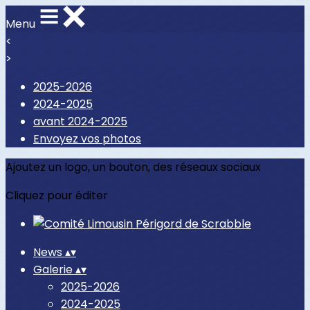
Menu
<
>
2025-2026
2024-2025
avant 2024-2025
Envoyez vos photos
Ajoutez un logo, un bouton, des réseaux sociaux
Cliquez pour éditer
News
▴
▾
Galerie
▴
▾
2025-2026
2024-2025