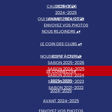
CALENDRIER
2025-2026
▴
▾
2024-2025
QUI SOMMES-NOUS ?
AVANT 2024-2025
▴
▾
ENVOYEZ VOS PHOTOS
NOUS REJOINDRE
▴
▾
LE COIN DES CLUBS
▴
▾
NOUS CONTACTER
BOITE À OUTILS
▴
▾
SAISON 2025-2026
SAISON 2024-2025
SE CONNECTER
SAISON 2023-2024
2025-2026
SAISON 2022-2023
SAISON 2021-2022
2024-2025
AVANT 2024-2025
ENVOYEZ VOS PHOTOS