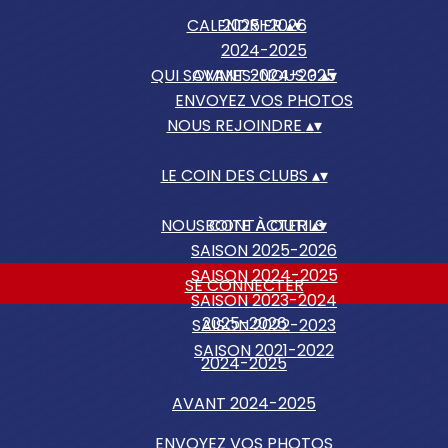
CALENDRIER
2025-2026
▴
▾
2024-2025
QUI SOMMES-NOUS ?
AVANT 2024-2025
▴
▾
ENVOYEZ VOS PHOTOS
NOUS REJOINDRE
▴
▾
LE COIN DES CLUBS
▴
▾
NOUS CONTACTER
BOITE À OUTILS
▴
▾
SAISON 2025-2026
SAISON 2024-2025
SE CONNECTER
SAISON 2023-2024
2025-2026
SAISON 2022-2023
SAISON 2021-2022
2024-2025
AVANT 2024-2025
ENVOYEZ VOS PHOTOS