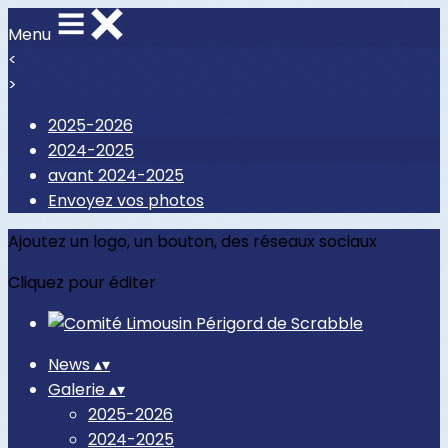
Menu
<
>
2025-2026
2024-2025
avant 2024-2025
Envoyez vos photos
Ajoutez un logo, un bouton, des réseaux sociaux
Cliquez pour éditer
News
▴
▾
Galerie
▴
▾
2025-2026
2024-2025