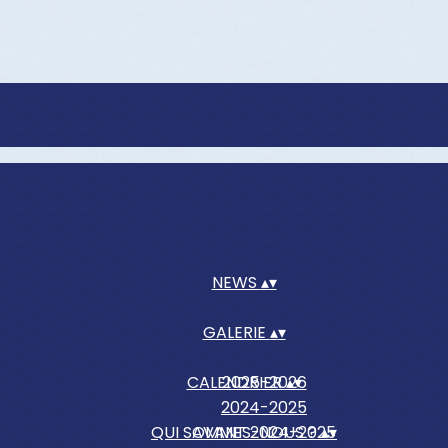
NEWS
▴
▾
GALERIE
▴
▾
CALENDRIER
2025-2026
▴
▾
2024-2025
QUI SOMMES-NOUS ?
AVANT 2024-2025
▴
▾