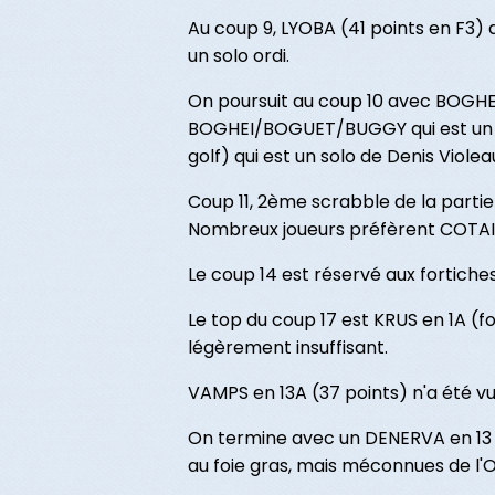
Au coup 9, LYOBA (41 points en F3) q
un solo ordi.
On poursuit au coup 10 avec BOGH
BOGHEI/BOGUET/BUGGY qui est un cab
golf) qui est un solo de Denis Violea
Coup 11, 2ème scrabble de la parti
Nombreux joueurs préfèrent COTAIE
Le coup 14 est réservé aux fortiche
Le top du coup 17 est KRUS en 1A (f
légèrement insuffisant.
VAMPS en 13A (37 points) n'a été vu
On termine avec un DENERVA en 13 I
au foie gras, mais méconnues de l'