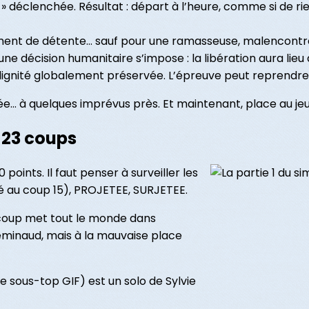
 déclenchée. Résultat : départ à l’heure, comme si de rien n
ment de détente… sauf pour une ramasseuse, malencontr
une décision humanitaire s’impose : la libération aura lieu 
dignité globalement préservée. L’épreuve peut reprendre,
ée… à quelques imprévus près. Et maintenant, place au jeu
n 23 coups
 points. Il faut penser à surveiller les
é au coup 15), PROJETEE, SURJETEE.
 coup met tout le monde dans
eminaud, mais à la mauvaise place
le sous-top GIF) est un solo de Sylvie