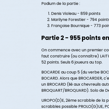
Podium de la partie :
Denis Violeau - 859 points
Marilyne Forestier - 794 point
Françoise Bournique - 773 poi
Partie 2 - 955 points e
On commence avec un premier coup pa
faut construire (ou connaître) LA
52 points. Seuls 6 joueurs au top.
BOCARDE au coup 5 (du verbe BOCAR
BOCARD. Alors que BROCARDER, c'est 
un BROCARD (lié aux chevreuils au
BROQUART/BROQUARD). Solo de Den
UROPO(D)E, 2ème scrabble de la part
scrabbles possible PROLO(G)UE, PO