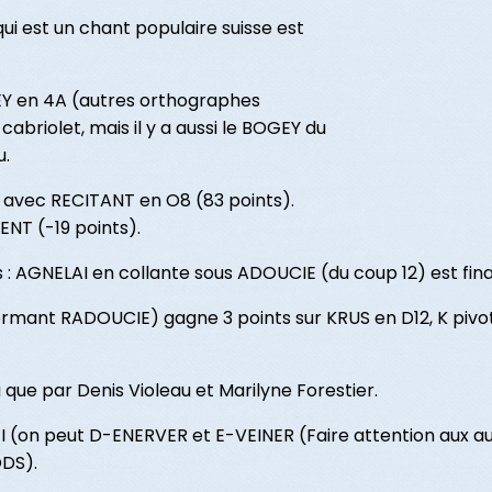
ui est un chant populaire suisse est
EY en 4A (autres orthographes
riolet, mais il y a aussi le BOGEY du
u.
e avec RECITANT en O8 (83 points).
NT (-19 points).
s : AGNELAI en collante sous ADOUCIE (du coup 12) est fina
ormant RADOUCIE) gagne 3 points sur KRUS en D12, K pivot
 que par Denis Violeau et Marilyne Forestier.
 (on peut D-ENERVER et E-VEINER (Faire attention aux aut
ODS).