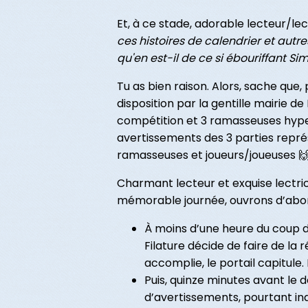
Et, à ce stade, adorable lecteur/lect
ces histoires de calendrier et autr
qu'en est-il de ce si ébouriffant Si
Tu as bien raison. Alors, sache que,
disposition par la gentille mairie d
compétition et 3 ramasseuses hyper
avertissements des 3 parties représ
ramasseuses et joueurs/joueuses 🙌
Charmant lecteur et exquise lectrice
mémorable journée, ouvrons d’abord 
À moins d’une heure du coup d
Filature décide de faire de la 
accomplie, le portail capitule.
Puis, quinze minutes avant le dé
d’avertissements, pourtant ind