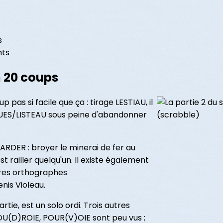
s
nts
n 20 coups
s si facile que ça : tirage LESTIAU, il
ITUES/LISTEAU sous peine d'abandonner
DER : broyer le minerai de fer au
railler quelqu'un. Il existe également
tres orthographes
is Violeau.
ie, est un solo ordi. Trois autres
U(D)ROIE, POUR(V)OIE sont peu vus ;