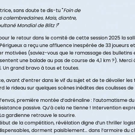
rice, sans doute te dis-tu "
Foin de
es calembredaines. Mais, diantre,
multané Mondial de Blitz ?
"
 pour le retour dans le comité de cette session 2025 la sall
e Périgueux a reçu une affluence inespérée de 33 joueurs et
 motivées (saviez-vous que le ramassage des bulletins et
entent une balade au pas de course de 4,1 km ?). Merci à 
. Un grand bravo à tous et toutes.
, avant d’entrer dans le vif du sujet et de te dévoiler les 
le rideau sur quelques scènes inédites des coulisses de 
’envoi, première montée d’adrénaline : l’automatisme du p
résistance passive. Qu’à cela ne tienne ! Intervention expr
 La gardienne retrouve le sourire.
but de la compétition, révélation digne d’un thriller logisti
ispensables, dorment paisiblement… dans l’armoire du clu