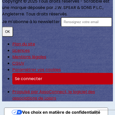
Copyright © 2025 Tous droits réservés - Scrabble est
une marque déposée par J.W. SPEAR & SONS P.L.C.,
Angleterre. Tous droits réservés.
Je m'abonne à la newsletter
OK
Plan du site
Licences
Mentions légales
CGUV
Paramétrer vos cookies
Se connecter
Propulsé par AssoConnect, le logiciel des
associations de Loisirs
Vos choix en matière de confidentialité