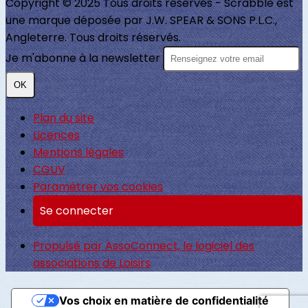
Copyright © 2025 Tous droits réservés - Scrabble est
une marque déposée par J.W. SPEAR & SONS P.L.C.,
Angleterre. Tous droits réservés.
Je m'abonne à la newsletter
OK
Plan du site
Licences
Mentions légales
CGUV
Paramétrer vos cookies
Se connecter
Propulsé par AssoConnect, le logiciel des
associations de Loisirs
Vos choix en matière de confidentialité