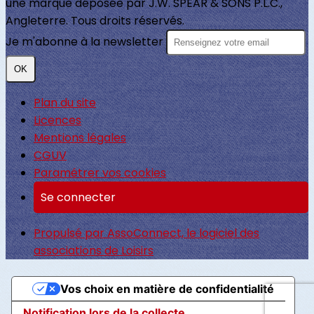
une marque déposée par J.W. SPEAR & SONS P.L.C.,
Angleterre. Tous droits réservés.
Je m'abonne à la newsletter
OK
Plan du site
Licences
Mentions légales
CGUV
Paramétrer vos cookies
Se connecter
Propulsé par AssoConnect, le logiciel des
associations de Loisirs
Vos choix en matière de confidentialité
Notification lors de la collecte